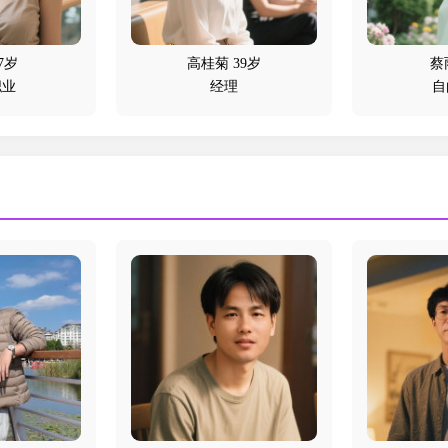
27岁
高桂菊 39岁
蔡
职业
经理
自