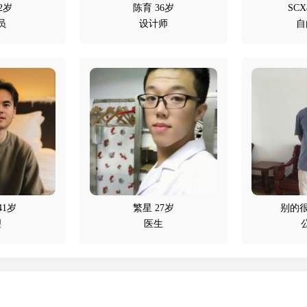
2岁
陈育 36岁
SCX
员
设计师
自
 41岁
繁星 27岁
别的很
理
医生