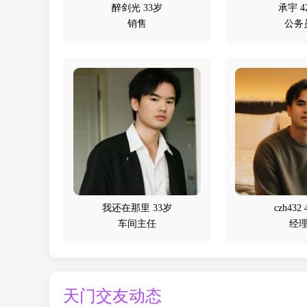
醉剑光 33岁
承宇 4
销售
公务
我还在那里 33岁
czh432
车间主任
经
天门交友动态