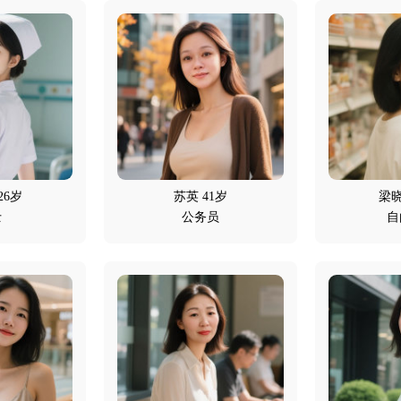
26岁
苏英 41岁
梁晓
士
公务员
自